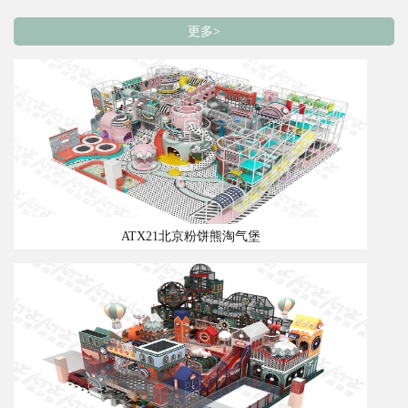
更多>
ATX21北京粉饼熊淘气堡