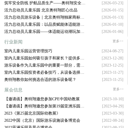
筑牢安全防线 护航品质生产——奥特翔安全生
[2026-03-23]
产大会顺利召开
活力总动员儿童乐园 北京奥特翔匠心出品
[2026-01-15]
活力总动员游乐设备｜北京奥特翔独家商标坐
[2026-01-13]
镇，拿捏游乐圈流量密码
活力总动员儿童乐园：以品质赋能体适能游乐
[2026-01-10]
新升级
活力总动员儿童乐园——体适能运动潮玩加盟
[2026-01-06]
新风口
更多>>
行业新闻
室内儿童乐园运营管理技巧
[2024-08-27]
室内儿童乐园如何吸引孩子和家长？提供多样
[2023-12-28]
化设施是关键！
游乐设备作为儿童乐园中的重要一部分，需要
[2023-12-25]
具备哪些特点才能吸引孩子的注意力呢？
室内儿童乐园投资者必备技巧，从设备选择到
[2023-11-27]
空间布局，样样精通！
奥特翔教你如何挑选合适的游乐设备呢？
[2023-11-25]
更多>>
展会信息
【邀请函】奥特翔邀您参加CPE中国幼教展
[2023-10-10]
【邀请函】奥特翔邀您参加第19届亚洲乐园及
[2023-04-29]
景点博览会
2023《第25届北京国际幼教展》
[2023-03-30]
2022中国（北京）国际游乐设施设备博览会
[2022-08-24]
2022亚洲乐园及景点博览会
[2022-08-15]