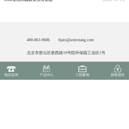
400-863-9686
bjatx@aotexiang.com
北京市密云区密西路19号院环保园工业区1号
友情链接:
北京奥特翔游乐设备有限公司
百度
电话咨询
产品中心
工程案例
获取报价