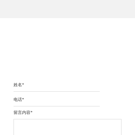
兰州万达宝贝王项目
地址:甘肃兰州
评价:
姓名*
电话*
留言内容*