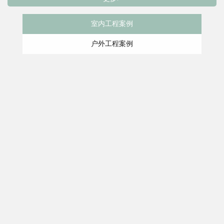
室内工程案例
户外工程案例
大同市云冈大酒店主题亲子房项目
地址:大同市
评价: