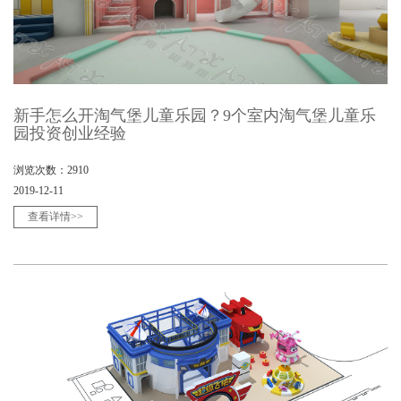
新手怎么开淘气堡儿童乐园？9个室内淘气堡儿童乐
园投资创业经验
浏览次数：2910
2019-12-11
查看详情>>