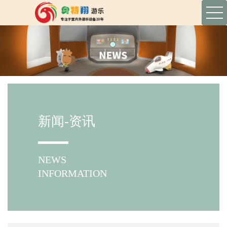
新闻-资讯
NEWS
INFORMATION