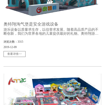
奥特翔淘气堡是安全游戏设备
游乐设备以质量求生存，以信誉求发展。随着高品质产品的不
断创新，我们为世界各地的儿童提供最好的礼物。奥特翔游乐
设备是一家致力于为孩子们创造幸福的梦幻工厂。
浏览次数：3315
2019-12-09
查看详情>>