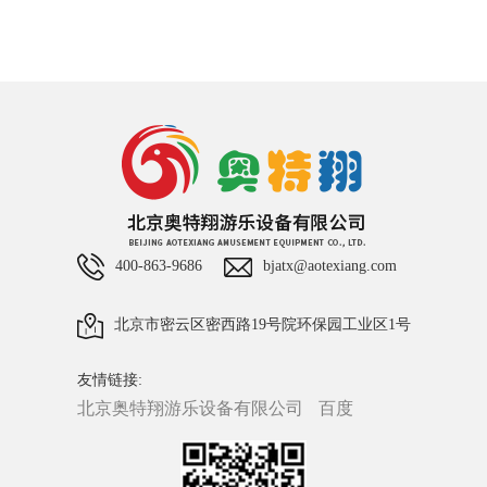
400-863-9686
bjatx@aotexiang.com
北京市密云区密西路19号院环保园工业区1号
友情链接:
北京奥特翔游乐设备有限公司
百度