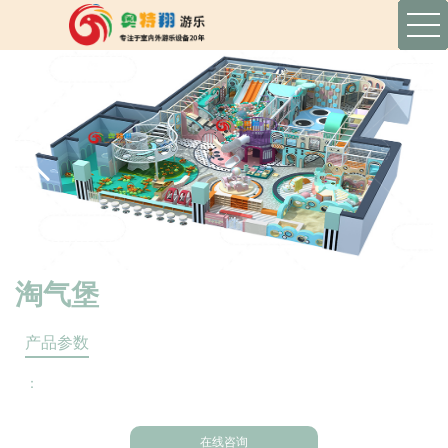
淘气堡
产品参数
：