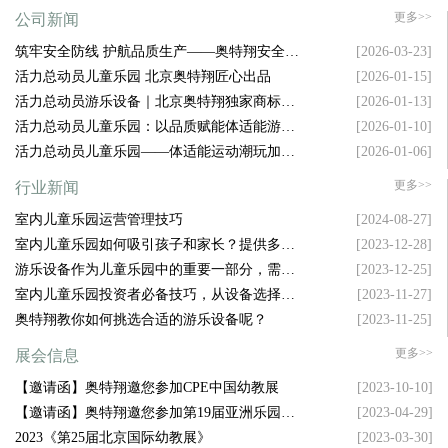
更多>>
公司新闻
筑牢安全防线 护航品质生产——奥特翔安全生
[2026-03-23]
产大会顺利召开
活力总动员儿童乐园 北京奥特翔匠心出品
[2026-01-15]
活力总动员游乐设备｜北京奥特翔独家商标坐
[2026-01-13]
镇，拿捏游乐圈流量密码
活力总动员儿童乐园：以品质赋能体适能游乐
[2026-01-10]
新升级
活力总动员儿童乐园——体适能运动潮玩加盟
[2026-01-06]
新风口
更多>>
行业新闻
室内儿童乐园运营管理技巧
[2024-08-27]
室内儿童乐园如何吸引孩子和家长？提供多样
[2023-12-28]
化设施是关键！
游乐设备作为儿童乐园中的重要一部分，需要
[2023-12-25]
具备哪些特点才能吸引孩子的注意力呢？
室内儿童乐园投资者必备技巧，从设备选择到
[2023-11-27]
空间布局，样样精通！
奥特翔教你如何挑选合适的游乐设备呢？
[2023-11-25]
更多>>
展会信息
【邀请函】奥特翔邀您参加CPE中国幼教展
[2023-10-10]
【邀请函】奥特翔邀您参加第19届亚洲乐园及
[2023-04-29]
景点博览会
2023《第25届北京国际幼教展》
[2023-03-30]