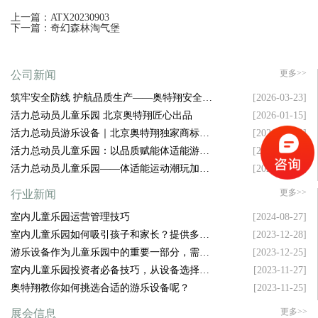
上一篇：ATX20230903
下一篇：奇幻森林淘气堡
更多>>
公司新闻
筑牢安全防线 护航品质生产——奥特翔安全生
[2026-03-23]
产大会顺利召开
活力总动员儿童乐园 北京奥特翔匠心出品
[2026-01-15]
活力总动员游乐设备｜北京奥特翔独家商标坐
[2026-01-13]
镇，拿捏游乐圈流量密码
活力总动员儿童乐园：以品质赋能体适能游乐
[2026-01-10]
新升级
活力总动员儿童乐园——体适能运动潮玩加盟
[2026-01-06]
新风口
更多>>
行业新闻
室内儿童乐园运营管理技巧
[2024-08-27]
室内儿童乐园如何吸引孩子和家长？提供多样
[2023-12-28]
化设施是关键！
游乐设备作为儿童乐园中的重要一部分，需要
[2023-12-25]
具备哪些特点才能吸引孩子的注意力呢？
室内儿童乐园投资者必备技巧，从设备选择到
[2023-11-27]
空间布局，样样精通！
奥特翔教你如何挑选合适的游乐设备呢？
[2023-11-25]
更多>>
展会信息