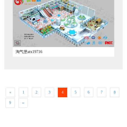
淘气堡atx19716
«
1
2
3
4
5
6
7
8
9
»