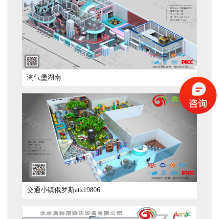
淘气堡湖南
交通小镇俄罗斯atx19806