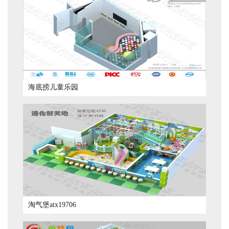
海底捞儿童乐园
淘气堡atx19706