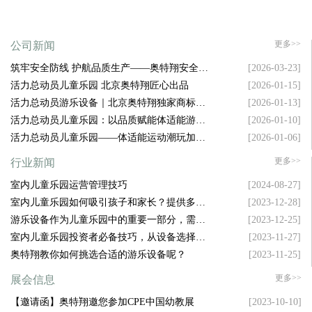
更多>>
公司新闻
筑牢安全防线 护航品质生产——奥特翔安全生
[2026-03-23]
产大会顺利召开
活力总动员儿童乐园 北京奥特翔匠心出品
[2026-01-15]
活力总动员游乐设备｜北京奥特翔独家商标坐
[2026-01-13]
镇，拿捏游乐圈流量密码
活力总动员儿童乐园：以品质赋能体适能游乐
[2026-01-10]
新升级
活力总动员儿童乐园——体适能运动潮玩加盟
[2026-01-06]
新风口
更多>>
行业新闻
室内儿童乐园运营管理技巧
[2024-08-27]
室内儿童乐园如何吸引孩子和家长？提供多样
[2023-12-28]
化设施是关键！
游乐设备作为儿童乐园中的重要一部分，需要
[2023-12-25]
具备哪些特点才能吸引孩子的注意力呢？
室内儿童乐园投资者必备技巧，从设备选择到
[2023-11-27]
空间布局，样样精通！
奥特翔教你如何挑选合适的游乐设备呢？
[2023-11-25]
更多>>
展会信息
【邀请函】奥特翔邀您参加CPE中国幼教展
[2023-10-10]