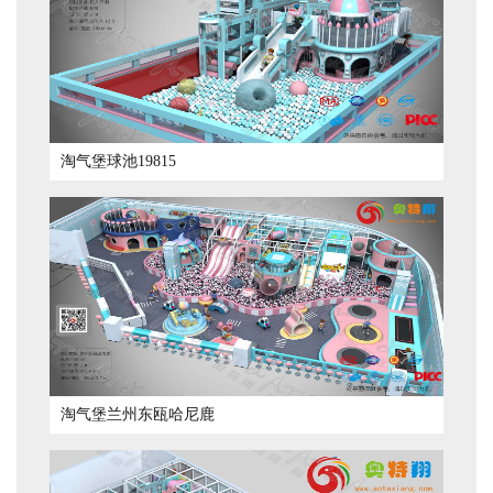
淘气堡球池19815
淘气堡兰州东瓯哈尼鹿