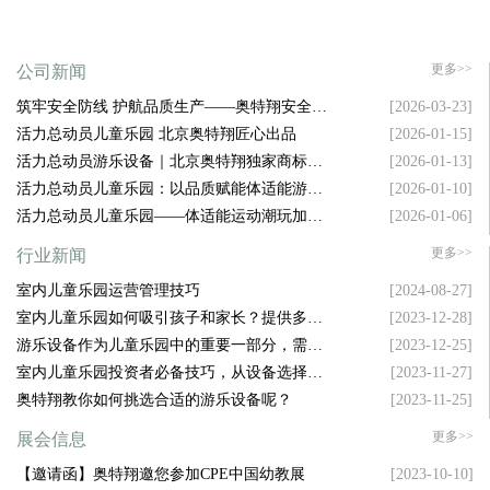
更多>>
公司新闻
筑牢安全防线 护航品质生产——奥特翔安全生
[2026-03-23]
产大会顺利召开
活力总动员儿童乐园 北京奥特翔匠心出品
[2026-01-15]
活力总动员游乐设备｜北京奥特翔独家商标坐
[2026-01-13]
镇，拿捏游乐圈流量密码
活力总动员儿童乐园：以品质赋能体适能游乐
[2026-01-10]
新升级
活力总动员儿童乐园——体适能运动潮玩加盟
[2026-01-06]
新风口
更多>>
行业新闻
室内儿童乐园运营管理技巧
[2024-08-27]
室内儿童乐园如何吸引孩子和家长？提供多样
[2023-12-28]
化设施是关键！
游乐设备作为儿童乐园中的重要一部分，需要
[2023-12-25]
具备哪些特点才能吸引孩子的注意力呢？
室内儿童乐园投资者必备技巧，从设备选择到
[2023-11-27]
空间布局，样样精通！
奥特翔教你如何挑选合适的游乐设备呢？
[2023-11-25]
更多>>
展会信息
【邀请函】奥特翔邀您参加CPE中国幼教展
[2023-10-10]