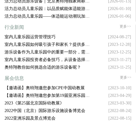
活力总动员游乐设备｜北京奥特翔独家商标坐
[2026-01-13]
镇，拿捏游乐圈流量密码
活力总动员儿童乐园：以品质赋能体适能游乐
[2026-01-10]
新升级
活力总动员儿童乐园——体适能运动潮玩加盟
[2026-01-06]
新风口
更多>>
行业新闻
室内儿童乐园运营管理技巧
[2024-08-27]
室内儿童乐园如何吸引孩子和家长？提供多样
[2023-12-28]
化设施是关键！
游乐设备作为儿童乐园中的重要一部分，需要
[2023-12-25]
具备哪些特点才能吸引孩子的注意力呢？
室内儿童乐园投资者必备技巧，从设备选择到
[2023-11-27]
空间布局，样样精通！
奥特翔教你如何挑选合适的游乐设备呢？
[2023-11-25]
更多>>
展会信息
【邀请函】奥特翔邀您参加CPE中国幼教展
[2023-10-10]
【邀请函】奥特翔邀您参加第19届亚洲乐园及
[2023-04-29]
景点博览会
2023《第25届北京国际幼教展》
[2023-03-30]
2022中国（北京）国际游乐设施设备博览会
[2022-08-24]
2022亚洲乐园及景点博览会
[2022-08-15]